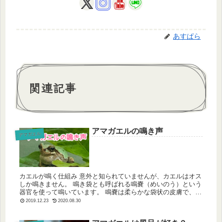
あすぱら
関連記事
アマガエルの鳴き声
アマガエル
カエルが鳴く仕組み 意外と知られていませんが、カエルはオス
しか鳴きません。 鳴き袋とも呼ばれる鳴嚢（めいのう）という
器官を使って鳴いています。 鳴嚢は柔らかな袋状の皮膚で、こ
れを膨らませて喉で出した声を共鳴させて大きな音にします。
2019.12.23
2020.08.30
出典：海...