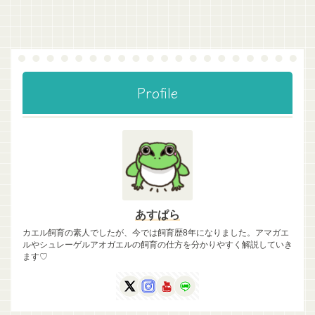
Profile
あすぱら
カエル飼育の素人でしたが、今では飼育歴8年になりました。アマガエ
ルやシュレーゲルアオガエルの飼育の仕方を分かりやすく解説していき
ます♡