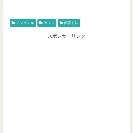
アマガエル
カエル
飼育方法
スポンサーリンク