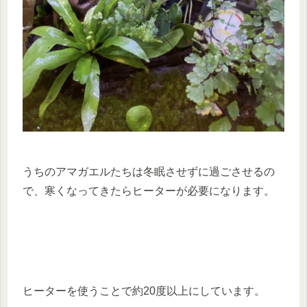
うちのアマガエルたちは冬眠させずに過ごさせるの
で、寒くなってきたらヒーターが必要になります。
ヒーターを使うことで約20度以上にしています。