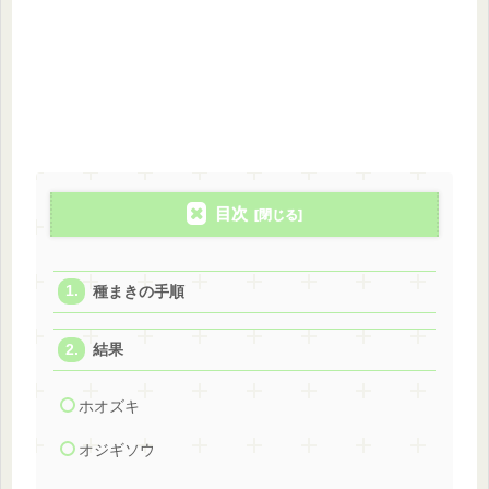
目次
種まきの手順
結果
ホオズキ
オジギソウ