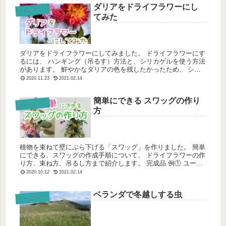
ダリアをドライフラワーにし
ガーデニング
てみた
ダリアをドライフラワーにしてみました。 ドライフラワーにす
るには、 ハンギング（吊るす）方法と、シリカゲルを使う方法
があります。 鮮やかなダリアの色を残したかったため、 シリ
カゲルを使って乾燥させることにしました。 シリカゲルの上に
2020.11.23
2021.02.14
様々な種...
簡単にできる スワッグの作り
ガーデニング
方
植物を束ねて壁にぶら下げる「スワッグ」を作りました。 簡単
にできる、スワッグの作成手順について、 ドライフラワーの作
り方、束ね方、吊るし方まで紹介します。 完成品 例① ユーカ
リ、千日紅、リンドウ、フジバカマを使ったスワッグ 例② ユ
2020.10.12
2021.02.14
ーカリ...
ベランダで冬越しする虫
ガーデニング