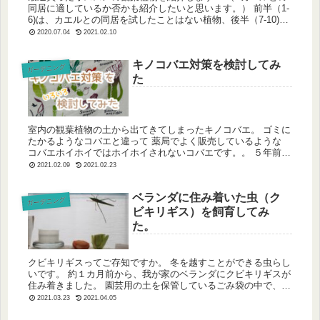
同居に適しているか否かも紹介したいと思います。） 前半（1-
6)は、カエルとの同居を試したことはない植物、後半（7-10)
は、カエルとの同居経験のある植物です。 フィカス・ウンベラ
2020.07.04
2021.02.10
ー...
キノコバエ対策を検討してみ
ガーデニング
た
室内の観葉植物の土から出てきてしまったキノコバエ。 ゴミに
たかるようなコバエと違って 薬局でよく販売しているような
コバエホイホイではホイホイされないコバエです。。 ５年前か
ら室内に様々な観葉植物を置いていたのですが、 今年になって
2021.02.09
2021.02.23
初めてコ...
ベランダに住み着いた虫（ク
ガーデニング
ビキリギス）を飼育してみ
た。
クビキリギスってご存知ですか。 冬を越すことができる虫らし
いです。 約１カ月前から、我が家のベランダにクビキリギスが
住み着きました。 園芸用の土を保管しているごみ袋の中で、プ
ルプル震えていたクビキリギス。 当時は元気そうだったので、
2021.03.23
2021.04.05
そのまま...