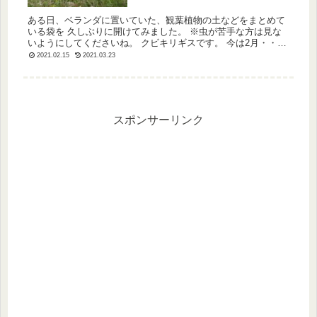
ある日、ベランダに置いていた、観葉植物の土などをまとめて
いる袋を 久しぶりに開けてみました。 ※虫が苦手な方は見な
いようにしてくださいね。 クビキリギスです。 今は2月・・・
冬のベランダでずっと過ごしていたのでしょうか。 調べてみる
2021.02.15
2021.03.23
と、ク...
スポンサーリンク