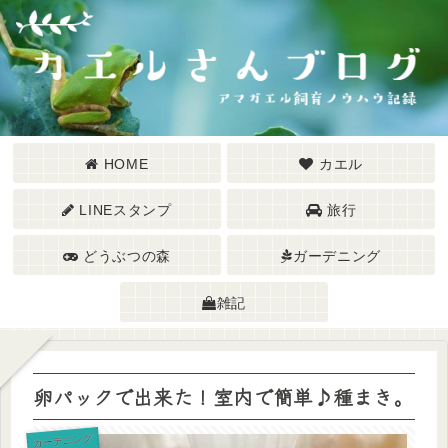
HOME
カエル
LINEスタンプ
旅行
どうぶつの森
ガーデニング
雑記
卵パックで出来た！室内で簡単♪種まき。
ガーデニング