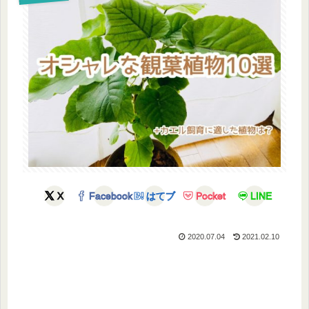
X
Facebook
はてブ
Pocket
LINE
2020.07.04
2021.02.10